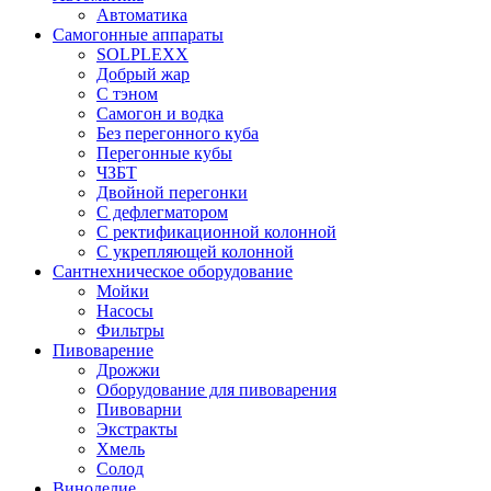
Автоматика
Самогонные аппараты
SOLPLEXX
Добрый жар
С тэном
Самогон и водка
Без перегонного куба
Перегонные кубы
ЧЗБТ
Двойной перегонки
С дефлегматором
С ректификационной колонной
С укрепляющей колонной
Сантнехническое оборудование
Мойки
Насосы
Фильтры
Пивоварение
Дрожжи
Оборудование для пивоварения
Пивоварни
Экстракты
Хмель
Солод
Виноделие