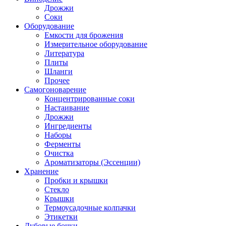
Дрожжи
Соки
Оборудование
Емкости для брожения
Измерительное оборудование
Литература
Плиты
Шланги
Прочее
Самогоноварение
Концентрированные соки
Настаивание
Дрожжи
Ингредиенты
Наборы
Ферменты
Очистка
Ароматизаторы (Эссенции)
Хранение
Пробки и крышки
Стекло
Крышки
Термоусадочные колпачки
Этикетки
Дубовые бочки