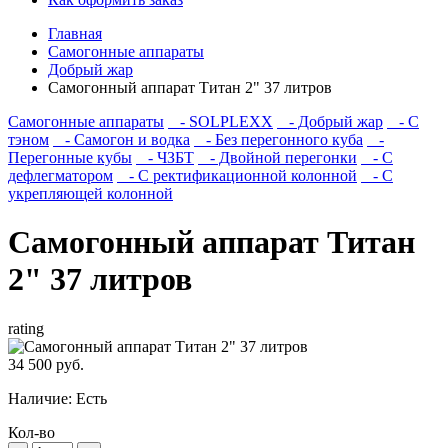
Главная
Самогонные аппараты
Добрый жар
Самогонный аппарат Титан 2" 37 литров
Самогонные аппараты
- SOLPLEXX
- Добрый жар
- С
тэном
- Самогон и водка
- Без перегонного куба
-
Перегонные кубы
- ЧЗБТ
- Двойной перегонки
- С
дефлегматором
- С ректификационной колонной
- С
укрепляющей колонной
Самогонный аппарат Титан
2" 37 литров
rating
34 500 руб.
Наличие:
Есть
Кол-во