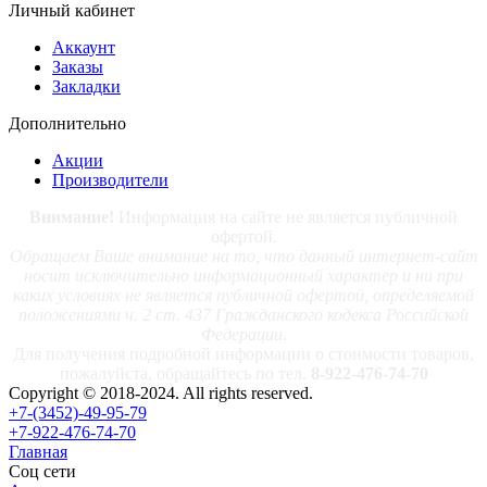
Личный кабинет
Аккаунт
Заказы
Закладки
Дополнительно
Акции
Производители
Внимание!
Информация на сайте не является публичной
офертой.
Обращаем Ваше внимание на то, что данный интернет-сайт
носит исключительно информационный характер и ни при
каких условиях не является публичной офертой, определяемой
положениями ч. 2 ст. 437 Гражданского кодекса Российской
Федерации.
Для получения подробной информации о стоимости товаров,
пожалуйста, обращайтесь по тел.
8-922-476-74-70
Copyright © 2018-2024. All rights reserved.
+7-(3452)-49-95-79
+7-922-476-74-70
Главная
Соц сети