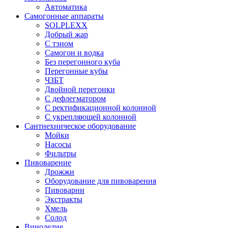
Автоматика
Самогонные аппараты
SOLPLEXX
Добрый жар
С тэном
Самогон и водка
Без перегонного куба
Перегонные кубы
ЧЗБТ
Двойной перегонки
С дефлегматором
С ректификационной колонной
С укрепляющей колонной
Сантнехническое оборудование
Мойки
Насосы
Фильтры
Пивоварение
Дрожжи
Оборудование для пивоварения
Пивоварни
Экстракты
Хмель
Солод
Виноделие