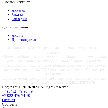
Личный кабинет
Аккаунт
Заказы
Закладки
Дополнительно
Акции
Производители
Внимание!
Информация на сайте не является публичной
офертой.
Обращаем Ваше внимание на то, что данный интернет-сайт
носит исключительно информационный характер и ни при
каких условиях не является публичной офертой, определяемой
положениями ч. 2 ст. 437 Гражданского кодекса Российской
Федерации.
Для получения подробной информации о стоимости товаров,
пожалуйста, обращайтесь по тел.
8-922-476-74-70
Copyright © 2018-2024. All rights reserved.
+7-(3452)-49-95-79
+7-922-476-74-70
Главная
Соц сети