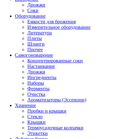
Дрожжи
Соки
Оборудование
Емкости для брожения
Измерительное оборудование
Литература
Плиты
Шланги
Прочее
Самогоноварение
Концентрированные соки
Настаивание
Дрожжи
Ингредиенты
Наборы
Ферменты
Очистка
Ароматизаторы (Эссенции)
Хранение
Пробки и крышки
Стекло
Крышки
Термоусадочные колпачки
Этикетки
Дубовые бочки