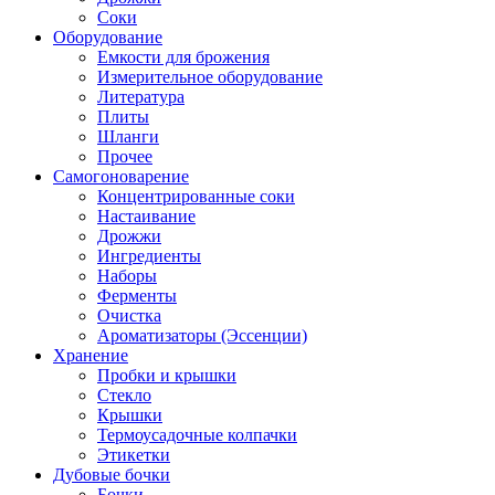
Соки
Оборудование
Емкости для брожения
Измерительное оборудование
Литература
Плиты
Шланги
Прочее
Самогоноварение
Концентрированные соки
Настаивание
Дрожжи
Ингредиенты
Наборы
Ферменты
Очистка
Ароматизаторы (Эссенции)
Хранение
Пробки и крышки
Стекло
Крышки
Термоусадочные колпачки
Этикетки
Дубовые бочки
Бочки