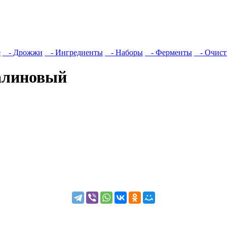
е
- Дрожжи
- Ингредиенты
- Наборы
- Ферменты
- Очист
алиновый