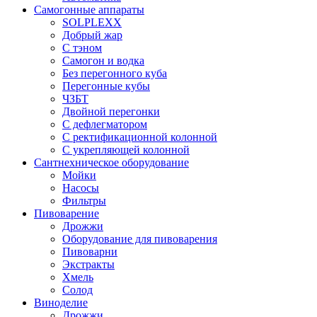
Самогонные аппараты
SOLPLEXX
Добрый жар
С тэном
Самогон и водка
Без перегонного куба
Перегонные кубы
ЧЗБТ
Двойной перегонки
С дефлегматором
С ректификационной колонной
С укрепляющей колонной
Сантнехническое оборудование
Мойки
Насосы
Фильтры
Пивоварение
Дрожжи
Оборудование для пивоварения
Пивоварни
Экстракты
Хмель
Солод
Виноделие
Дрожжи