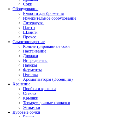
Соки
Оборудование
Емкости для брожения
Измерительное оборудование
Литература
Плиты
Шланги
Прочее
Самогоноварение
Концентрированные соки
Настаивание
Дрожжи
Ингредиенты
Наборы
Ферменты
Очистка
Ароматизаторы (Эссенции)
Хранение
Пробки и крышки
Стекло
Крышки
Термоусадочные колпачки
Этикетки
Дубовые бочки
Бочки