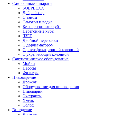
Самогонные аппараты
SOLPLEXX
Добрый жар
С тэном
Самогон и водка
Без перегонного куба
Перегонные кубы
ЧЗБТ
Двойной перегонки
С дефлегматором
С ректификационной колонной
С укрепляющей колонной
Сантнехническое оборудование
Мойки
Насосы
Фильтры
Пивоварение
Дрожжи
Оборудование для пивоварения
Пивоварни
Экстракты
Хмель
Солод
Виноделие
Дрожжи