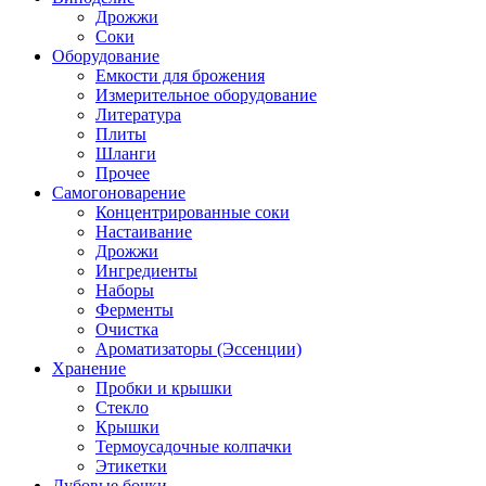
Дрожжи
Соки
Оборудование
Емкости для брожения
Измерительное оборудование
Литература
Плиты
Шланги
Прочее
Самогоноварение
Концентрированные соки
Настаивание
Дрожжи
Ингредиенты
Наборы
Ферменты
Очистка
Ароматизаторы (Эссенции)
Хранение
Пробки и крышки
Стекло
Крышки
Термоусадочные колпачки
Этикетки
Дубовые бочки