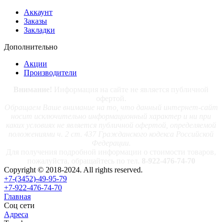
Аккаунт
Заказы
Закладки
Дополнительно
Акции
Производители
Внимание!
Информация на сайте не является публичной
офертой.
Обращаем Ваше внимание на то, что данный интернет-сайт
носит исключительно информационный характер и ни при
каких условиях не является публичной офертой, определяемой
положениями ч. 2 ст. 437 Гражданского кодекса Российской
Федерации.
Для получения подробной информации о стоимости товаров,
пожалуйста, обращайтесь по тел.
8-922-476-74-70
Copyright © 2018-2024. All rights reserved.
+7-(3452)-49-95-79
+7-922-476-74-70
Главная
Соц сети
Адреса