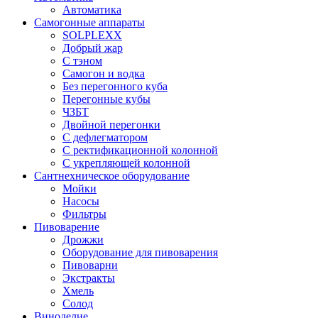
Автоматика
Самогонные аппараты
SOLPLEXX
Добрый жар
С тэном
Самогон и водка
Без перегонного куба
Перегонные кубы
ЧЗБТ
Двойной перегонки
С дефлегматором
С ректификационной колонной
С укрепляющей колонной
Сантнехническое оборудование
Мойки
Насосы
Фильтры
Пивоварение
Дрожжи
Оборудование для пивоварения
Пивоварни
Экстракты
Хмель
Солод
Виноделие