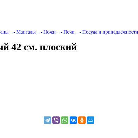
ганы
- Мангалы
- Ножи
- Печи
- Посуда и принадлежност
й 42 см. плоский