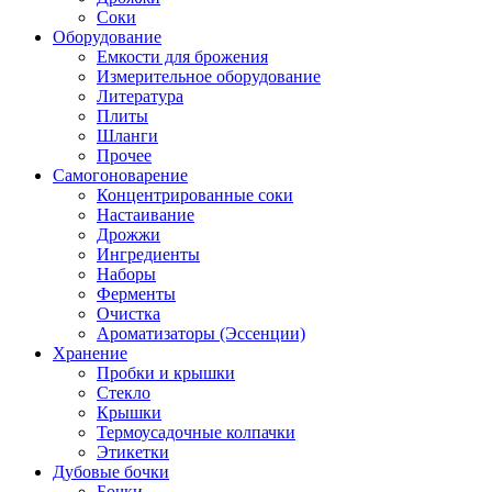
Соки
Оборудование
Емкости для брожения
Измерительное оборудование
Литература
Плиты
Шланги
Прочее
Самогоноварение
Концентрированные соки
Настаивание
Дрожжи
Ингредиенты
Наборы
Ферменты
Очистка
Ароматизаторы (Эссенции)
Хранение
Пробки и крышки
Стекло
Крышки
Термоусадочные колпачки
Этикетки
Дубовые бочки
Бочки