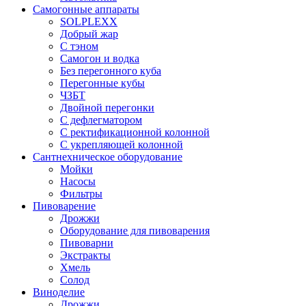
Самогонные аппараты
SOLPLEXX
Добрый жар
С тэном
Самогон и водка
Без перегонного куба
Перегонные кубы
ЧЗБТ
Двойной перегонки
С дефлегматором
С ректификационной колонной
С укрепляющей колонной
Сантнехническое оборудование
Мойки
Насосы
Фильтры
Пивоварение
Дрожжи
Оборудование для пивоварения
Пивоварни
Экстракты
Хмель
Солод
Виноделие
Дрожжи