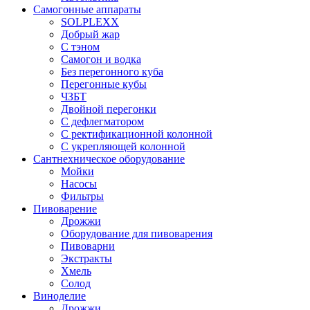
Самогонные аппараты
SOLPLEXX
Добрый жар
С тэном
Самогон и водка
Без перегонного куба
Перегонные кубы
ЧЗБТ
Двойной перегонки
С дефлегматором
С ректификационной колонной
С укрепляющей колонной
Сантнехническое оборудование
Мойки
Насосы
Фильтры
Пивоварение
Дрожжи
Оборудование для пивоварения
Пивоварни
Экстракты
Хмель
Солод
Виноделие
Дрожжи