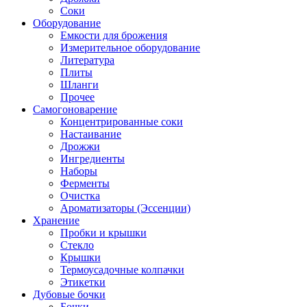
Соки
Оборудование
Емкости для брожения
Измерительное оборудование
Литература
Плиты
Шланги
Прочее
Самогоноварение
Концентрированные соки
Настаивание
Дрожжи
Ингредиенты
Наборы
Ферменты
Очистка
Ароматизаторы (Эссенции)
Хранение
Пробки и крышки
Стекло
Крышки
Термоусадочные колпачки
Этикетки
Дубовые бочки
Бочки