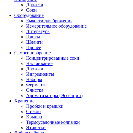
Дрожжи
Соки
Оборудование
Емкости для брожения
Измерительное оборудование
Литература
Плиты
Шланги
Прочее
Самогоноварение
Концентрированные соки
Настаивание
Дрожжи
Ингредиенты
Наборы
Ферменты
Очистка
Ароматизаторы (Эссенции)
Хранение
Пробки и крышки
Стекло
Крышки
Термоусадочные колпачки
Этикетки
Дубовые бочки