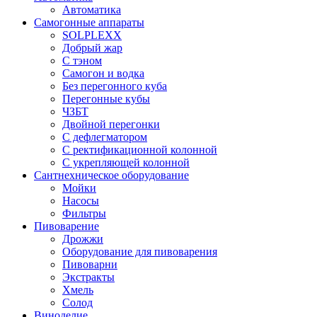
Автоматика
Самогонные аппараты
SOLPLEXX
Добрый жар
С тэном
Самогон и водка
Без перегонного куба
Перегонные кубы
ЧЗБТ
Двойной перегонки
С дефлегматором
С ректификационной колонной
С укрепляющей колонной
Сантнехническое оборудование
Мойки
Насосы
Фильтры
Пивоварение
Дрожжи
Оборудование для пивоварения
Пивоварни
Экстракты
Хмель
Солод
Виноделие