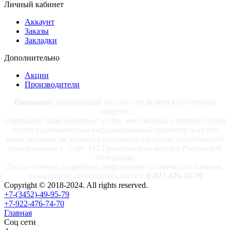
Личный кабинет
Аккаунт
Заказы
Закладки
Дополнительно
Акции
Производители
Внимание!
Информация на сайте не является публичной
офертой.
Обращаем Ваше внимание на то, что данный интернет-сайт
носит исключительно информационный характер и ни при
каких условиях не является публичной офертой, определяемой
положениями ч. 2 ст. 437 Гражданского кодекса Российской
Федерации.
Для получения подробной информации о стоимости товаров,
пожалуйста, обращайтесь по тел.
8-922-476-74-70
Copyright © 2018-2024. All rights reserved.
+7-(3452)-49-95-79
+7-922-476-74-70
Главная
Соц сети