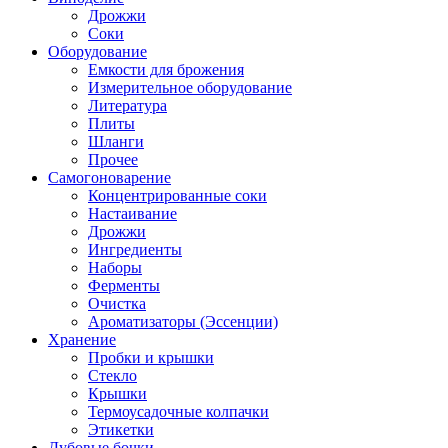
Дрожжи
Соки
Оборудование
Емкости для брожения
Измерительное оборудование
Литература
Плиты
Шланги
Прочее
Самогоноварение
Концентрированные соки
Настаивание
Дрожжи
Ингредиенты
Наборы
Ферменты
Очистка
Ароматизаторы (Эссенции)
Хранение
Пробки и крышки
Стекло
Крышки
Термоусадочные колпачки
Этикетки
Дубовые бочки