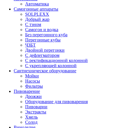
Автоматика
Самогонные аппараты
SOLPLEXX
Добрый жар
С тэном
Самогон и водка
Без перегонного куба
Перегонные кубы
ЧЗБТ
Двойной перегонки
С дефлегматором
С ректификационной колонной
С укрепляющей колонной
Сантнехническое оборудование
Мойки
Насосы
Фильтры
Пивоварение
Дрожжи
Оборудование для пивоварения
Пивоварни
Экстракты
Хмель
Солод
Виноделие