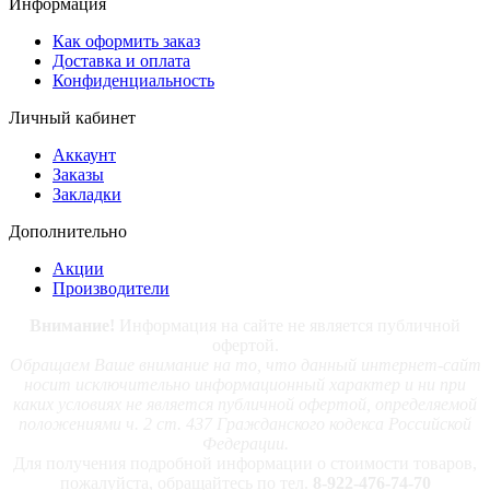
Информация
Как оформить заказ
Доставка и оплата
Конфиденциальность
Личный кабинет
Аккаунт
Заказы
Закладки
Дополнительно
Акции
Производители
Внимание!
Информация на сайте не является публичной
офертой.
Обращаем Ваше внимание на то, что данный интернет-сайт
носит исключительно информационный характер и ни при
каких условиях не является публичной офертой, определяемой
положениями ч. 2 ст. 437 Гражданского кодекса Российской
Федерации.
Для получения подробной информации о стоимости товаров,
пожалуйста, обращайтесь по тел.
8-922-476-74-70