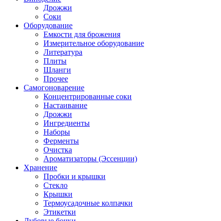
Дрожжи
Соки
Оборудование
Емкости для брожения
Измерительное оборудование
Литература
Плиты
Шланги
Прочее
Самогоноварение
Концентрированные соки
Настаивание
Дрожжи
Ингредиенты
Наборы
Ферменты
Очистка
Ароматизаторы (Эссенции)
Хранение
Пробки и крышки
Стекло
Крышки
Термоусадочные колпачки
Этикетки
Дубовые бочки