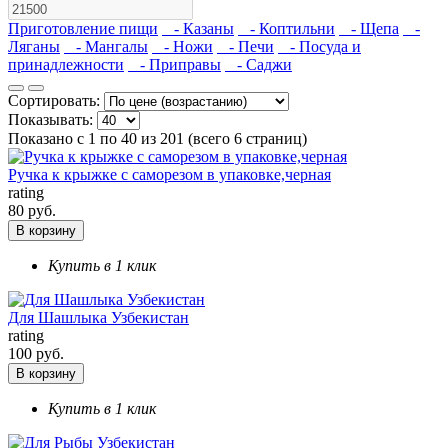
Приготовление пищи
- Казаны
- Коптильни
- Щепа
-
Ляганы
- Мангалы
- Ножи
- Печи
- Посуда и
принадлежности
- Приправы
- Саджи
Сортировать:
Показывать:
Показано с 1 по 40 из 201 (всего 6 страниц)
Ручка к крыжке с саморезом в упаковке,черная
rating
80 руб.
В корзину
Купить в 1 клик
Для Шашлыка Узбекистан
rating
100 руб.
В корзину
Купить в 1 клик