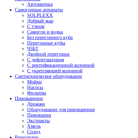
Автоматика
Самогонные аппараты
SOLPLEXX
Добрый жар
С тэном
Самогон и водка
Без перегонного куба
Перегонные кубы
ЧЗБТ
Двойной перегонки
С дефлегматором
С ректификационной колонной
С укрепляющей колонной
Сантнехническое оборудование
Мойки
Насосы
Фильтры
Пивоварение
Дрожжи
Оборудование для пивоварения
Пивоварни
Экстракты
Хмель
Солод
Виноделие