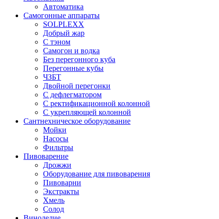
Автоматика
Самогонные аппараты
SOLPLEXX
Добрый жар
С тэном
Самогон и водка
Без перегонного куба
Перегонные кубы
ЧЗБТ
Двойной перегонки
С дефлегматором
С ректификационной колонной
С укрепляющей колонной
Сантнехническое оборудование
Мойки
Насосы
Фильтры
Пивоварение
Дрожжи
Оборудование для пивоварения
Пивоварни
Экстракты
Хмель
Солод
Виноделие