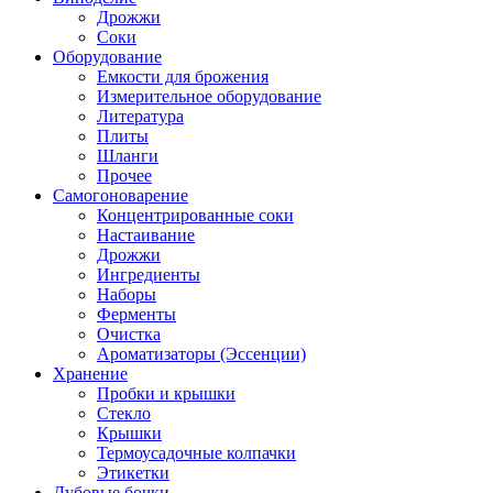
Дрожжи
Соки
Оборудование
Емкости для брожения
Измерительное оборудование
Литература
Плиты
Шланги
Прочее
Самогоноварение
Концентрированные соки
Настаивание
Дрожжи
Ингредиенты
Наборы
Ферменты
Очистка
Ароматизаторы (Эссенции)
Хранение
Пробки и крышки
Стекло
Крышки
Термоусадочные колпачки
Этикетки
Дубовые бочки