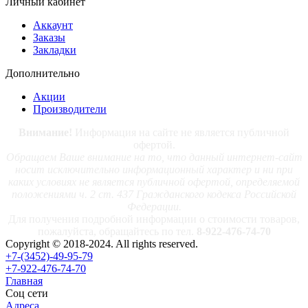
Личный кабинет
Аккаунт
Заказы
Закладки
Дополнительно
Акции
Производители
Внимание!
Информация на сайте не является публичной
офертой.
Обращаем Ваше внимание на то, что данный интернет-сайт
носит исключительно информационный характер и ни при
каких условиях не является публичной офертой, определяемой
положениями ч. 2 ст. 437 Гражданского кодекса Российской
Федерации.
Для получения подробной информации о стоимости товаров,
пожалуйста, обращайтесь по тел.
8-922-476-74-70
Copyright © 2018-2024. All rights reserved.
+7-(3452)-49-95-79
+7-922-476-74-70
Главная
Соц сети
Адреса