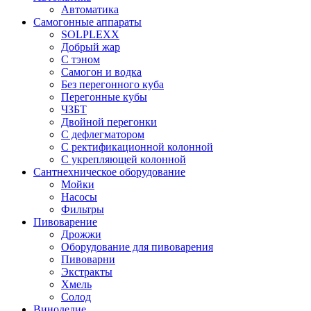
Автоматика
Самогонные аппараты
SOLPLEXX
Добрый жар
С тэном
Самогон и водка
Без перегонного куба
Перегонные кубы
ЧЗБТ
Двойной перегонки
С дефлегматором
С ректификационной колонной
С укрепляющей колонной
Сантнехническое оборудование
Мойки
Насосы
Фильтры
Пивоварение
Дрожжи
Оборудование для пивоварения
Пивоварни
Экстракты
Хмель
Солод
Виноделие