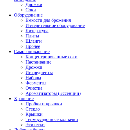
Дрожжи
Соки
Оборудование
Емкости для брожения
Измерительное оборудование
Литература
Плиты
Шланги
Прочее
Самогоноварение
Концентрированные соки
Настаивание
Дрожжи
Ингредиенты
Наборы
Ферменты
Очистка
Ароматизаторы (Эссенции)
Хранение
Пробки и крышки
Стекло
Крышки
Термоусадочные колпачки
Этикетки
Дубовые бочки