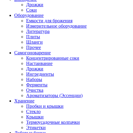
Дрожжи
Соки
Оборудование
Емкости для брожения
Измерительное оборудование
Литература
Плиты
Шланги
Прочее
Самогоноварение
Концентрированные соки
Настаивание
Дрожжи
Ингредиенты
Наборы
Ферменты
Очистка
Ароматизаторы (Эссенции)
Хранение
Пробки и крышки
Стекло
Крышки
Термоусадочные колпачки
Этикетки
Дубовые бочки