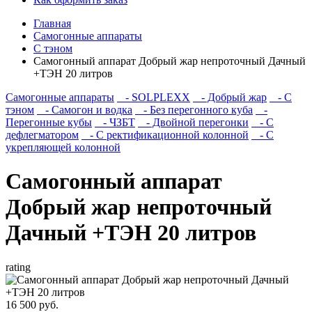
Главная
Самогонные аппараты
С тэном
Самогонный аппарат Добрый жар непроточный Дачный
+ТЭН 20 литров
Самогонные аппараты
- SOLPLEXX
- Добрый жар
- С
тэном
- Самогон и водка
- Без перегонного куба
-
Перегонные кубы
- ЧЗБТ
- Двойной перегонки
- С
дефлегматором
- С ректификационной колонной
- С
укрепляющей колонной
Самогонный аппарат
Добрый жар непроточный
Дачный +ТЭН 20 литров
rating
16 500 руб.