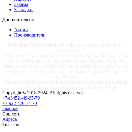
Заказы
Закладки
Дополнительно
Акции
Производители
Внимание!
Информация на сайте не является публичной
офертой.
Обращаем Ваше внимание на то, что данный интернет-сайт
носит исключительно информационный характер и ни при
каких условиях не является публичной офертой, определяемой
положениями ч. 2 ст. 437 Гражданского кодекса Российской
Федерации.
Для получения подробной информации о стоимости товаров,
пожалуйста, обращайтесь по тел.
8-922-476-74-70
Copyright © 2018-2024. All rights reserved.
+7-(3452)-49-95-79
+7-922-476-74-70
Главная
Соц сети
Адреса
Телефон