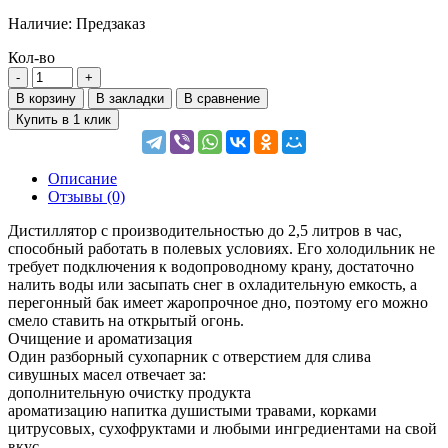
Наличие:
Предзаказ
Кол-во
В корзину
В закладки
В сравнение
Купить в 1 клик
Описание
Отзывы (0)
Дистиллятор с производительностью до 2,5 литров в час,
способный работать в полевых условиях. Его холодильник не
требует подключения к водопроводному крану, достаточно
налить воды или засыпать снег в охладительную емкость, а
перегонный бак имеет жаропрочное дно, поэтому его можно
смело ставить на открытый огонь.
Очищение и ароматизация
Один разборный сухопарник с отверстием для слива
сивушных масел отвечает за:
дополнительную очистку продукта
ароматизацию напитка душистыми травами, корками
цитрусовых, сухофруктами и любыми ингредиентами на свой
вкус.