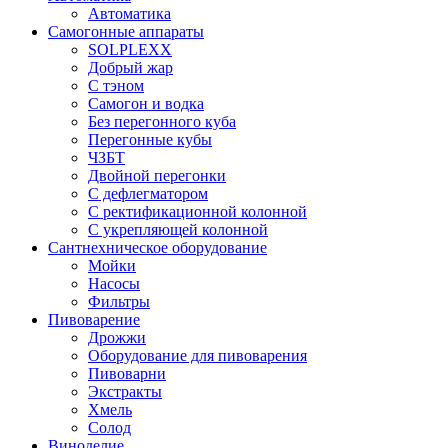
Автоматика
Самогонные аппараты
SOLPLEXX
Добрый жар
С тэном
Самогон и водка
Без перегонного куба
Перегонные кубы
ЧЗБТ
Двойной перегонки
С дефлегматором
С ректификационной колонной
С укрепляющей колонной
Сантнехническое оборудование
Мойки
Насосы
Фильтры
Пивоварение
Дрожжи
Оборудование для пивоварения
Пивоварни
Экстракты
Хмель
Солод
Виноделие