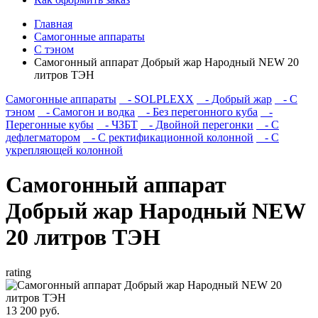
Главная
Самогонные аппараты
С тэном
Самогонный аппарат Добрый жар Народный NEW 20
литров ТЭН
Самогонные аппараты
- SOLPLEXX
- Добрый жар
- С
тэном
- Самогон и водка
- Без перегонного куба
-
Перегонные кубы
- ЧЗБТ
- Двойной перегонки
- С
дефлегматором
- С ректификационной колонной
- С
укрепляющей колонной
Самогонный аппарат
Добрый жар Народный NEW
20 литров ТЭН
rating
13 200 руб.