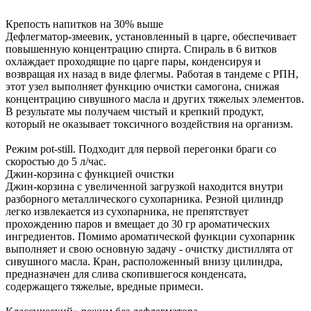
Крепость напитков на 30% выше
Дефлегматор-змеевик, установленный в царге, обеспечивает
повышенную концентрацию спирта. Спираль в 6 витков
охлаждает проходящие по царге пары, конденсируя и
возвращая их назад в виде флегмы. Работая в тандеме с РПН,
этот узел выполняет функцию очистки самогона, снижая
концентрацию сивушного масла и других тяжелых элементов.
В результате мы получаем чистый и крепкий продукт,
который не оказывает токсичного воздействия на организм.
Режим pot-still. Подходит для первой перегонки браги со
скоростью до 5 л/час.
Джин-корзина с функцией очистки
Джин-корзина с увеличенной загрузкой находится внутри
разборного металлического сухопарника. Резной цилиндр
легко извлекается из сухопарника, не препятствует
прохождению паров и вмещает до 30 гр ароматических
ингредиентов. Помимо ароматической функции сухопарник
выполняет и свою основную задачу - очистку дистиллята от
сивушного масла. Кран, расположенный внизу цилиндра,
предназначен для слива скопившегося конденсата,
содержащего тяжелые, вредные примеси.