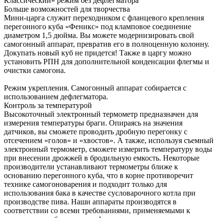
Классический» режим без дефлегматора
Больше возможностей для творчества
Мини-царга служит переходником с фланцевого крепления
перегонного куба «Феникс» под кламповое соединение
диаметром 1,5 дюйма. Вы можете модернизировать свой
самогонный аппарат, превратив его в полноценную колонну.
Докупать новый куб не придется! Также в царгу можно
установить РПН для дополнительной конденсации флегмы и
очистки самогона.
Режим укрепления. Самогонный аппарат собирается с
использованием дефлегматора.
Контроль за температурой
Высокоточный электронный термометр предназначен для
измерения температуры браги. Опираясь на значения
датчиков, вы сможете проводить дробную перегонку с
отсечением «голов» и «хвостов». А также, используя съемный
электронный термометр, сможете измерить температуру воды
при внесении дрожжей в бродильную емкость. Некоторые
производители устанавливают термометры ближе к
основанию перегонного куба, что в корне противоречит
технике самогоноварения и подходит только для
использования бака в качестве сусловарочного котла при
производстве пива. Наши аппараты производятся в
соответствии со всеми требованиями, применяемыми к