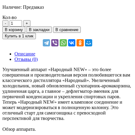
Наличие:
Предзаказ
Кол-во
В корзину
В закладки
В сравнение
Купить в 1 клик
Описание
Отзывы (0)
Улучшенный аппарат «Народный NEW» – это более
совершенная и производительная версия полюбившегося вам
классического дистиллятора «Народный». Увеличенный
холодильник, новый обновленный сухопарник-аромакорзина,
удлиненная царга, а главное – дефлегматор-змеевик для
первичной конденсации и укрепления спиртовых паров.
Теперь «Народный NEW» имеет кламповое соединение и
может модернизироваться в полноценную колонну. Это
отличный старт для самогонщика с превосходной
перспективой для творчества.
Обзор аппарата.