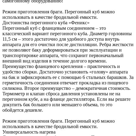
самогонному оборудованию!
Режим приготовления браги. Перегонный куб можно
использовать в качестве бродильной емкости.
Достоинства перегонного куба «Феникс»
Перегонный куб с фланцевым соединением – это
классический вариант перегонного куба. Диаметр горловины
11,5 см – этого достаточно для удобного доступа внутрь
аппарата для его очистки после дистилляции. Ребра жесткости
не позволяют баку деформироваться при эксплуатации и
транспортировке аппарата, что сохранит первоначальный
внешний вид изделия в течение долгого времени.
Преимущество фланцевого крепления – практичность и
удобство сборки. Достаточно установить «голову» аппарата
на бак и зафиксировать ее с помощью 6 стальных барашков. За
герметичность соединения отвечает прокладка из пищевого
силикона. Второе преимущество – демократичная стоимость.
Термометр и клапан сброса давления установлены не на
перегонном кубе, а на фланце дистиллятора. Если вы решите
докупить бак большего или меньшего объема, то это
обойдется дешевле.
Режим приготовления браги. Перегонный куб можно
использовать в качестве бродильной емкости.
Универсальность нагрева