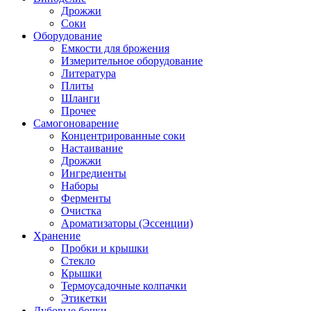
Дрожжи
Соки
Оборудование
Емкости для брожения
Измерительное оборудование
Литература
Плиты
Шланги
Прочее
Самогоноварение
Концентрированные соки
Настаивание
Дрожжи
Ингредиенты
Наборы
Ферменты
Очистка
Ароматизаторы (Эссенции)
Хранение
Пробки и крышки
Стекло
Крышки
Термоусадочные колпачки
Этикетки
Дубовые бочки