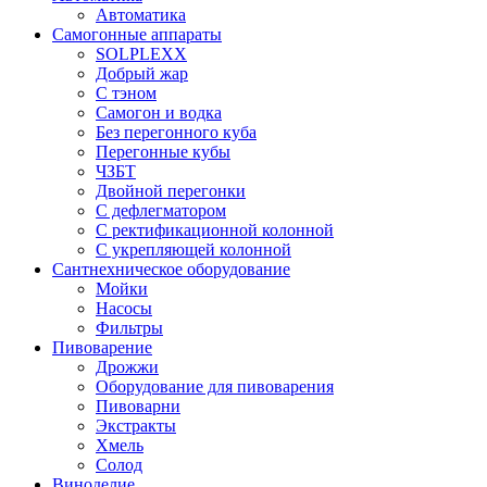
Автоматика
Самогонные аппараты
SOLPLEXX
Добрый жар
С тэном
Самогон и водка
Без перегонного куба
Перегонные кубы
ЧЗБТ
Двойной перегонки
С дефлегматором
С ректификационной колонной
С укрепляющей колонной
Сантнехническое оборудование
Мойки
Насосы
Фильтры
Пивоварение
Дрожжи
Оборудование для пивоварения
Пивоварни
Экстракты
Хмель
Солод
Виноделие