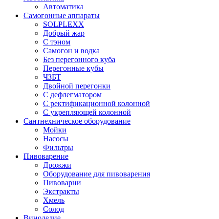
Автоматика
Самогонные аппараты
SOLPLEXX
Добрый жар
С тэном
Самогон и водка
Без перегонного куба
Перегонные кубы
ЧЗБТ
Двойной перегонки
С дефлегматором
С ректификационной колонной
С укрепляющей колонной
Сантнехническое оборудование
Мойки
Насосы
Фильтры
Пивоварение
Дрожжи
Оборудование для пивоварения
Пивоварни
Экстракты
Хмель
Солод
Виноделие