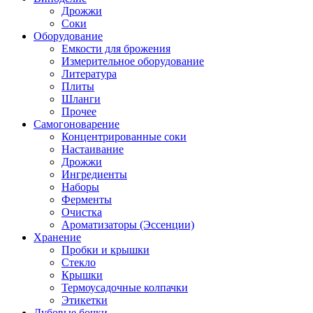
Дрожжи
Соки
Оборудование
Емкости для брожения
Измерительное оборудование
Литература
Плиты
Шланги
Прочее
Самогоноварение
Концентрированные соки
Настаивание
Дрожжи
Ингредиенты
Наборы
Ферменты
Очистка
Ароматизаторы (Эссенции)
Хранение
Пробки и крышки
Стекло
Крышки
Термоусадочные колпачки
Этикетки
Дубовые бочки