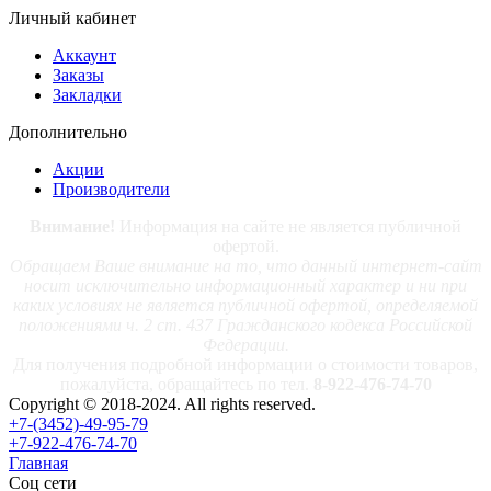
Личный кабинет
Аккаунт
Заказы
Закладки
Дополнительно
Акции
Производители
Внимание!
Информация на сайте не является публичной
офертой.
Обращаем Ваше внимание на то, что данный интернет-сайт
носит исключительно информационный характер и ни при
каких условиях не является публичной офертой, определяемой
положениями ч. 2 ст. 437 Гражданского кодекса Российской
Федерации.
Для получения подробной информации о стоимости товаров,
пожалуйста, обращайтесь по тел.
8-922-476-74-70
Copyright © 2018-2024. All rights reserved.
+7-(3452)-49-95-79
+7-922-476-74-70
Главная
Соц сети