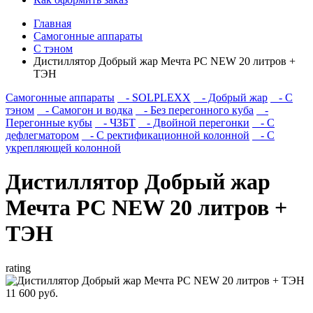
Главная
Самогонные аппараты
С тэном
Дистиллятор Добрый жар Мечта PC NEW 20 литров +
ТЭН
Самогонные аппараты
- SOLPLEXX
- Добрый жар
- С
тэном
- Самогон и водка
- Без перегонного куба
-
Перегонные кубы
- ЧЗБТ
- Двойной перегонки
- С
дефлегматором
- С ректификационной колонной
- С
укрепляющей колонной
Дистиллятор Добрый жар
Мечта PC NEW 20 литров +
ТЭН
rating
11 600 руб.