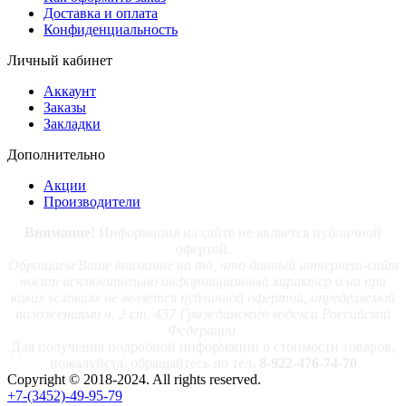
Доставка и оплата
Конфиденциальность
Личный кабинет
Аккаунт
Заказы
Закладки
Дополнительно
Акции
Производители
Внимание!
Информация на сайте не является публичной
офертой.
Обращаем Ваше внимание на то, что данный интернет-сайт
носит исключительно информационный характер и ни при
каких условиях не является публичной офертой, определяемой
положениями ч. 2 ст. 437 Гражданского кодекса Российской
Федерации.
Для получения подробной информации о стоимости товаров,
пожалуйста, обращайтесь по тел.
8-922-476-74-70
Copyright © 2018-2024. All rights reserved.
+7-(3452)-49-95-79