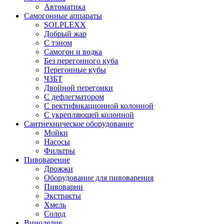
Автоматика
Самогонные аппараты
SOLPLEXX
Добрый жар
С тэном
Самогон и водка
Без перегонного куба
Перегонные кубы
ЧЗБТ
Двойной перегонки
С дефлегматором
С ректификационной колонной
С укрепляющей колонной
Сантнехническое оборудование
Мойки
Насосы
Фильтры
Пивоварение
Дрожжи
Оборудование для пивоварения
Пивоварни
Экстракты
Хмель
Солод
Виноделие