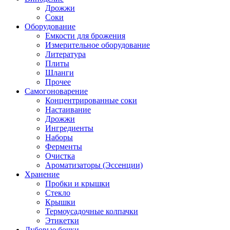
Дрожжи
Соки
Оборудование
Емкости для брожения
Измерительное оборудование
Литература
Плиты
Шланги
Прочее
Самогоноварение
Концентрированные соки
Настаивание
Дрожжи
Ингредиенты
Наборы
Ферменты
Очистка
Ароматизаторы (Эссенции)
Хранение
Пробки и крышки
Стекло
Крышки
Термоусадочные колпачки
Этикетки
Дубовые бочки