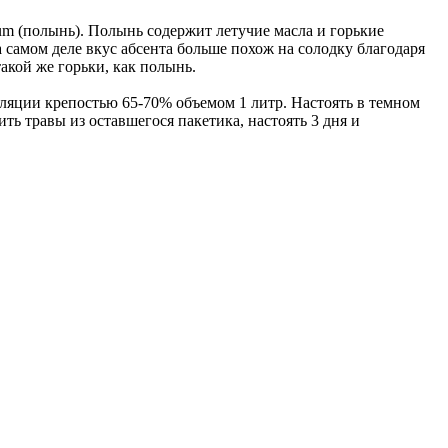
hium (полынь). Полынь содержит летучие масла и горькие
 самом деле вкус абсента больше похож на солодку благодаря
акой же горьки, как полынь.
яции крепостью 65-70% объемом 1 литр. Настоять в темном
ть травы из оставшегося пакетика, настоять 3 дня и