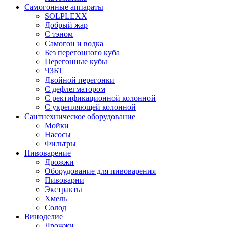
Самогонные аппараты
SOLPLEXX
Добрый жар
С тэном
Самогон и водка
Без перегонного куба
Перегонные кубы
ЧЗБТ
Двойной перегонки
С дефлегматором
С ректификационной колонной
С укрепляющей колонной
Сантнехническое оборудование
Мойки
Насосы
Фильтры
Пивоварение
Дрожжи
Оборудование для пивоварения
Пивоварни
Экстракты
Хмель
Солод
Виноделие
Дрожжи