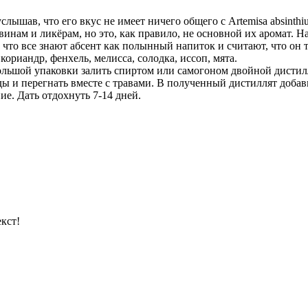
услышав, что его вкус не имеет ничего общего с Artemisa absint
ам и ликёрам, но это, как правило, не основной их аромат. На
что все знают абсент как полынный напиток и считают, что он т
риандр, фенхель, мелисса, солодка, иссоп, мята.
льшой упаковки залить спиртом или самогоном двойной дистилл
ды и перегнать вместе с травами. В полученный дистиллят добави
ие. Дать отдохнуть 7-14 дней.
кст!