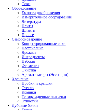
Соки
Оборудование
Емкости для брожения
Измерительное оборудование
Литература
Плиты
Шланги
Прочее
Самогоноварение
Концентрированные соки
Настаивание
Дрожжи
Ингредиенты
Наборы
Ферменты
Очистка
Ароматизаторы (Эссенции)
Хранение
Пробки и крышки
Стекло
Крышки
Термоусадочные колпачки
Этикетки
Дубовые бочки
Бочки