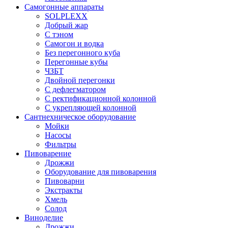
Самогонные аппараты
SOLPLEXX
Добрый жар
С тэном
Самогон и водка
Без перегонного куба
Перегонные кубы
ЧЗБТ
Двойной перегонки
С дефлегматором
С ректификационной колонной
С укрепляющей колонной
Сантнехническое оборудование
Мойки
Насосы
Фильтры
Пивоварение
Дрожжи
Оборудование для пивоварения
Пивоварни
Экстракты
Хмель
Солод
Виноделие
Дрожжи