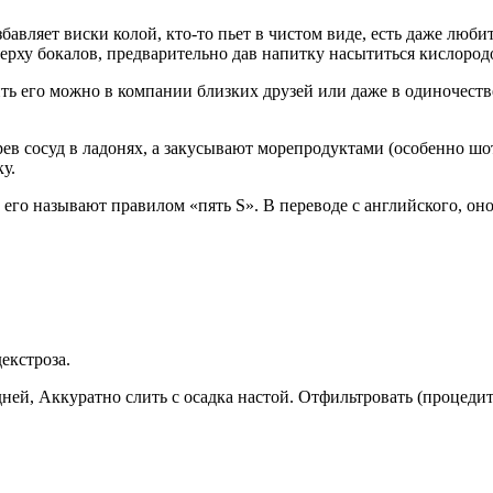
бавляет виски колой, кто-то пьет в чистом виде, есть даже люби
рху бокалов, предварительно дав напитку насытиться кислород
ь его можно в компании близких друзей или даже в одиночестве
в сосуд в ладонях, а закусывают морепродуктами (особенно шот
у.
го называют правилом «пять S». В переводе с английского, оно 
екстроза.
ней, Аккуратно слить с осадка настой. Отфильтровать (процедить