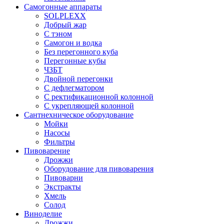
Самогонные аппараты
SOLPLEXX
Добрый жар
С тэном
Самогон и водка
Без перегонного куба
Перегонные кубы
ЧЗБТ
Двойной перегонки
С дефлегматором
С ректификационной колонной
С укрепляющей колонной
Сантнехническое оборудование
Мойки
Насосы
Фильтры
Пивоварение
Дрожжи
Оборудование для пивоварения
Пивоварни
Экстракты
Хмель
Солод
Виноделие
Дрожжи