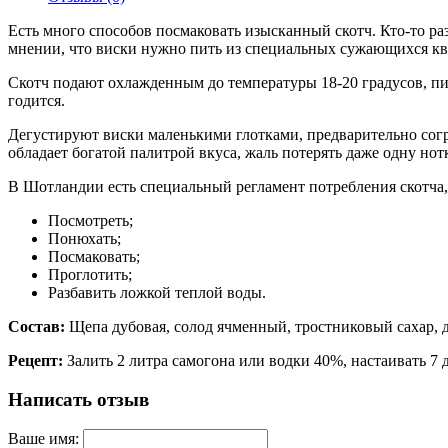
Есть много способов посмаковать изысканный скотч. Кто-то раз
мнении, что виски нужно пить из специальных сужающихся кве
Скотч подают охлажденным до температуры 18-20 градусов, пит
годится.
Дегустируют виски маленькими глотками, предварительно согре
обладает богатой палитрой вкуса, жаль потерять даже одну нотк
В Шотландии есть специальный регламент потребления скотча, е
Посмотреть;
Понюхать;
Посмаковать;
Проглотить;
Разбавить ложкой теплой воды.
Состав:
Щепа дубовая, солод ячменный, тростниковый сахар, д
Рецепт:
Залить 2 литра самогона или водки 40%, настаивать 7 д
Написать отзыв
Ваше имя: