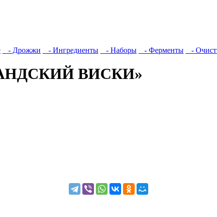
е
- Дрожжи
- Ингредиенты
- Наборы
- Ферменты
- Очист
ТЛАНДСКИЙ ВИСКИ»