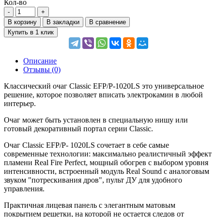
Кол-во
В корзину
В закладки
В сравнение
Купить в 1 клик
Описание
Отзывы (0)
Классический очаг Classic EFP/P-1020LS это универсальное
решение, которое позволяет вписать электрокамин в любой
интерьер.
Очаг может быть установлен в специальную нишу или
готовый декоративный портал серии Classic.
Очаг Classic EFP/P- 1020LS сочетает в себе самые
современные технологии: максимально реалистичный эффект
пламени Real Fire Perfect, мощный обогрев с выбором уровня
интенсивности, встроенный модуль Real Sound с аналоговым
звуком "потрескивания дров", пульт ДУ для удобного
управления.
Практичная лицевая панель с элегантным матовым
покрытием решетки, на которой не остается следов от