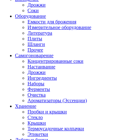
Дрожжи
Соки
Оборудование
Емкости для брожения
Измерительное оборудование
Литература
Плиты
Шланги
Прочее
Самогоноварение
Концентрированные соки
Настаивание
Дрожжи
Ингредиенты
Наборы
Ферменты
Очистка
Ароматизаторы (Эссенции)
Хранение
Пробки и крышки
Стекло
Крышки
Термоусадочные колпачки
Этикетки
Дубовые бочки