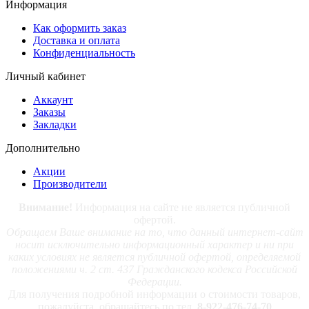
Информация
Как оформить заказ
Доставка и оплата
Конфиденциальность
Личный кабинет
Аккаунт
Заказы
Закладки
Дополнительно
Акции
Производители
Внимание!
Информация на сайте не является публичной
офертой.
Обращаем Ваше внимание на то, что данный интернет-сайт
носит исключительно информационный характер и ни при
каких условиях не является публичной офертой, определяемой
положениями ч. 2 ст. 437 Гражданского кодекса Российской
Федерации.
Для получения подробной информации о стоимости товаров,
пожалуйста, обращайтесь по тел.
8-922-476-74-70