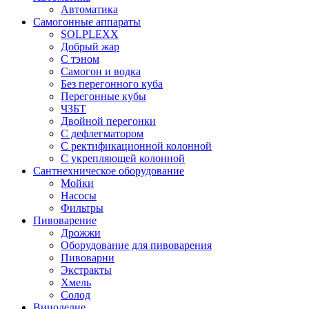
Автоматика
Самогонные аппараты
SOLPLEXX
Добрый жар
С тэном
Самогон и водка
Без перегонного куба
Перегонные кубы
ЧЗБТ
Двойной перегонки
С дефлегматором
С ректификационной колонной
С укрепляющей колонной
Сантнехническое оборудование
Мойки
Насосы
Фильтры
Пивоварение
Дрожжи
Оборудование для пивоварения
Пивоварни
Экстракты
Хмель
Солод
Виноделие