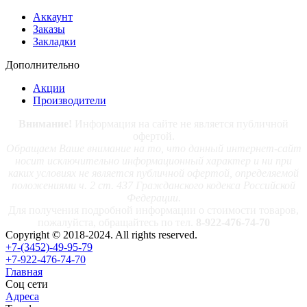
Аккаунт
Заказы
Закладки
Дополнительно
Акции
Производители
Внимание!
Информация на сайте не является публичной
офертой.
Обращаем Ваше внимание на то, что данный интернет-сайт
носит исключительно информационный характер и ни при
каких условиях не является публичной офертой, определяемой
положениями ч. 2 ст. 437 Гражданского кодекса Российской
Федерации.
Для получения подробной информации о стоимости товаров,
пожалуйста, обращайтесь по тел.
8-922-476-74-70
Copyright © 2018-2024. All rights reserved.
+7-(3452)-49-95-79
+7-922-476-74-70
Главная
Соц сети
Адреса