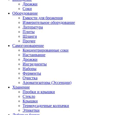
Дрожжи
Соки
Оборудование
Емкости для брожения
Измерительное оборудование
Литература
Плиты
Шланги
Прочее
Самогоноварение
Концентрированные соки
Настаивание
Дрожжи
Ингредиенты
Наборы
Ферменты
Очистка
Ароматизаторы (Эссенции)
Хранение
Пробки и крышки
Стекло
Крышки
Термоусадочные колпачки
Этикетки
Дубовые бочки