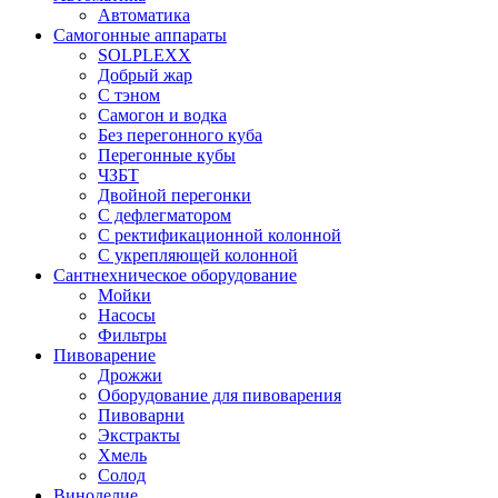
Автоматика
Самогонные аппараты
SOLPLEXX
Добрый жар
С тэном
Самогон и водка
Без перегонного куба
Перегонные кубы
ЧЗБТ
Двойной перегонки
С дефлегматором
С ректификационной колонной
С укрепляющей колонной
Сантнехническое оборудование
Мойки
Насосы
Фильтры
Пивоварение
Дрожжи
Оборудование для пивоварения
Пивоварни
Экстракты
Хмель
Солод
Виноделие